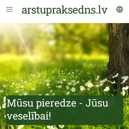
arstupraksedns.lv
Mūsu pieredze - Jūsu
veselībai!