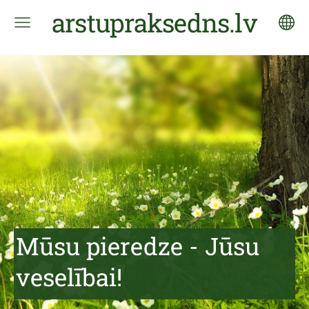
arstupraksedns.lv
Mūsu pieredze - Jūsu
veselībai!